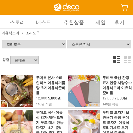
스토리
베스트
추천상품
세일
후기
이유식조리
조리도구
정렬
투데코 본사 스테
투데코 국산 환경
인리스 이유식거름
표지인증 사탕수수
망 초기이유식준비
이유식도마 이유식
물
준비물
12,000
5,800원
12,000
7,000원
110원 적립
140원 적립
투데코 국산 이유
투데코 도자기 보
식 감자 계란 으깨
관용기 증정 투데
기 푸드 매셔 만능
코 도자기 이유식
다지기 초기 준비
조리기세트 초기
물 차퍼 중기 후기
이유식 준비물