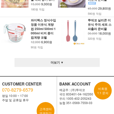
15,000
9,000원
45,000
29,800원
180원 적립
590원 적립
파이렉스 정식수입
투데코 실리콘 이
정품 이유식 계량
유식 주걱 세트 스
컵 250ml 500ml 1
파츌라 준비물
000ml 비커 종이
30,000
18,000원
컵계량 코렐
320원 적립
12,000
6,900원
90원 적립
더보기 ▼
CUSTOMER CENTER
BANK ACCOUNT
070-8279-6579
비회원
예금주 : (주)투데코
1:1 문의
국민 833401-04-162350
평일 10:00 ~ 17:00
우리 1005-402-205243
주말 및 공휴일 휴무
농협 351-0569-7559-03
고객센터
연결하기