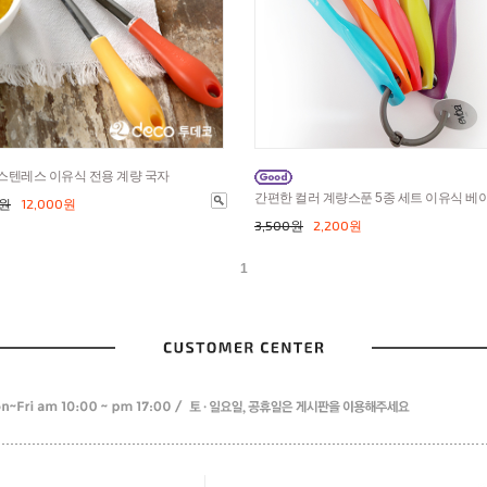
스텐레스 이유식 전용 계량 국자
간편한 컬러 계량스푼 5종 세트 이유식 베
0원
12,000원
3,500원
2,200원
1