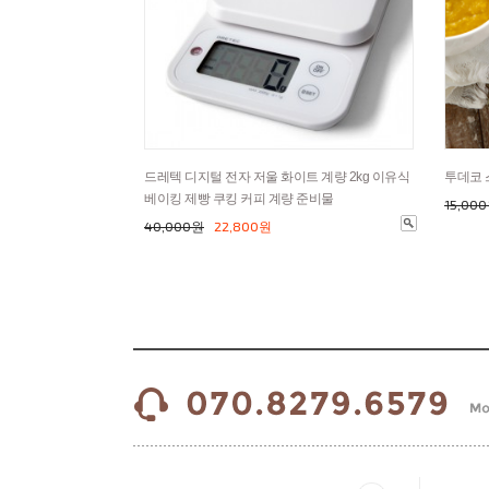
드레텍 디지털 전자 저울 화이트 계량 2kg 이유식
투데코 
베이킹 제빵 쿠킹 커피 계량 준비물
15,00
40,000원
22,800원