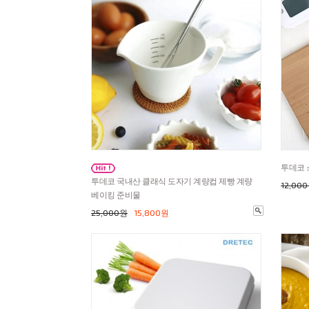
투데코 
투데코 국내산 클래식 도자기 계량컵 제빵 계량
12,00
베이킹 준비물
25,000원
15,800원