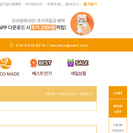
원가입+1000P
마이페이지
주문조회
장바구니
즐겨찾기
|
|
|
|
070.8279.6579 / twodeco@nate.com
CART
>
>
Home
이유식조리
계량도구
WISH
LIST
VIEW
TODAY