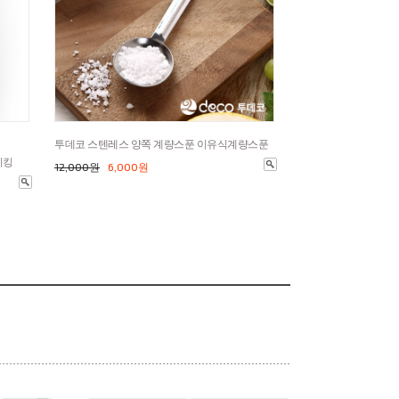
투데코 스텐레스 양쪽 계량스푼 이유식계량스푼
이킹
12,000원
6,000원