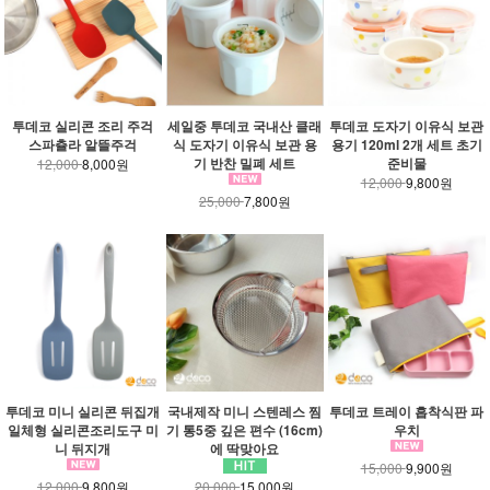
투데코 실리콘 조리 주걱
세일중 투데코 국내산 클래
투데코 도자기 이유식 보관
스파츌라 알뜰주걱
식 도자기 이유식 보관 용
용기 120ml 2개 세트 초기
기 반찬 밀폐 세트
준비물
12,000
8,000원
12,000
9,800원
25,000
7,800원
투데코 미니 실리콘 뒤집개
국내제작 미니 스텐레스 찜
투데코 트레이 흡착식판 파
일체형 실리콘조리도구 미
기 통5중 깊은 편수 (16cm)
우치
니 뒤지개
에 딱맞아요
15,000
9,900원
12,000
9,800원
20,000
15,000원