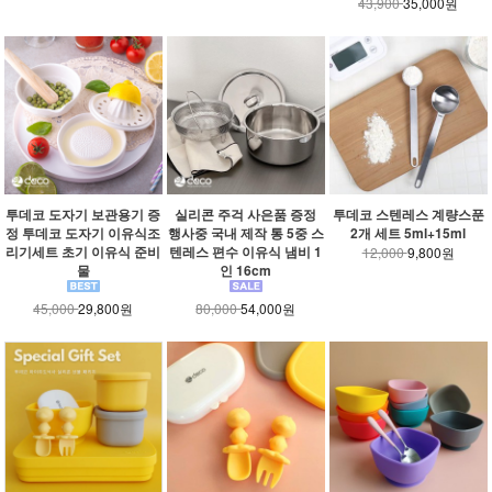
43,900
35,000원
투데코 도자기 보관용기 증
실리콘 주걱 사은품 증정
투데코 스텐레스 계량스푼
정 투데코 도자기 이유식조
행사중 국내 제작 통 5중 스
2개 세트 5ml+15ml
리기세트 초기 이유식 준비
텐레스 편수 이유식 냄비 1
12,000
9,800원
물
인 16cm
45,000
29,800원
80,000
54,000원