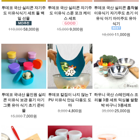
투데코 국산 실리콘 자기주
투데코 국산 실리콘 자기주
투데코 국산 실리콘 흡착볼
도 이유식식기 세트 돌 백
도 이유식 스푼 포크 케이
이유식기 자기주도 초기 이
일 선물
스 세트
유식 아기 아이주도 유아
식기
110,000
58,000원
15,000
9,000원
18,000
11,000원
투데코 국내산 올인원 실리
투데코 칼집이 나지 않는 T
하우니 국산 스테인레스 조
콘 이유식 보관 용기 아기
PU 이유식 안심 다용도 도
리볼 3종 세트 믹싱볼 쌀함
그릇 유아 식기 초기 준비
마
박 바구니 3종세트
물
8,000
4,800원
35,000
25,000원
15,000
7,000원