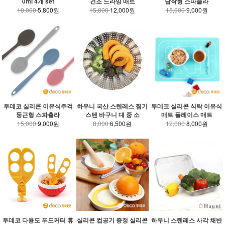
0ml 4개 set
건조 드라잉 매트
납작형 스파츌라
10,000
5,800원
15,000
12,000원
15,000
9,000원
투데코 실리콘 이유식주걱
하우니 국산 스텐레스 찜기
투데코 실리콘 식탁 이유식
둥근형 스파츌라
스텐 바구니 대 중 소
매트 플레이스 매트
15,000
9,000원
8,000
6,500원
12,000
8,000원
투데코 다용도 푸드커터 휴
실리콘 컵공기 증정 실리콘
하우니 스텐레스 사각 채반