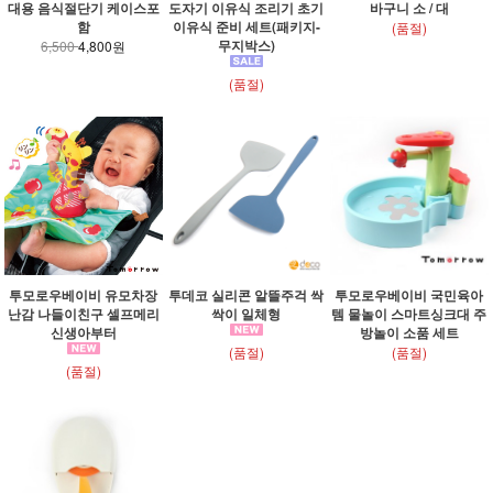
대용 음식절단기 케이스포
도자기 이유식 조리기 초기
바구니 소 / 대
함
이유식 준비 세트(패키지-
(품절)
무지박스)
6,500
4,800원
(품절)
투모로우베이비 유모차장
투데코 실리콘 알뜰주걱 싹
투모로우베이비 국민육아
난감 나들이친구 셀프메리
싹이 일체형
템 물놀이 스마트싱크대 주
신생아부터
방놀이 소품 세트
(품절)
(품절)
(품절)