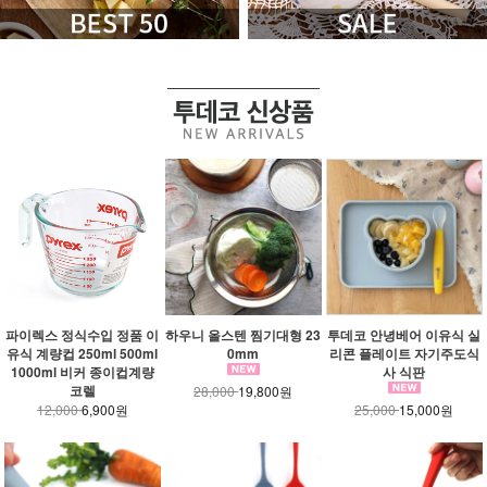
파이렉스 정식수입 정품 이
하우니 올스텐 찜기대형 23
투데코 안녕베어 이유식 실
유식 계량컵 250ml 500ml
0mm
리콘 플레이트 자기주도식
1000ml 비커 종이컵계량
사 식판
코렐
28,000
19,800원
12,000
6,900원
25,000
15,000원