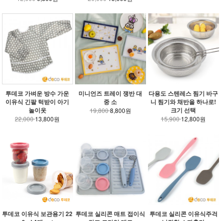
투데코 가벼운 방수 가운
미니언즈 트레이 쟁반 대
다용도 스텐레스 찜기 바구
이유식 긴팔 턱받이 아기
중 소
니 찜기와 채반을 하나로!
놀이옷
크기 선택
19,800
8,800원
22,000
13,800원
15,900
12,800원
투데코 이유식 보관용기 22
투데코 실리콘 매트 접이식
투데코 실리콘 이유식주걱