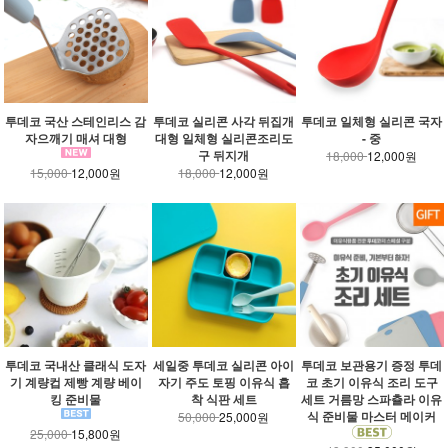
투데코 국산 스테인리스 감
투데코 실리콘 사각 뒤집개
투데코 일체형 실리콘 국자
자으깨기 매셔 대형
대형 일체형 실리콘조리도
- 중
구 뒤지개
18,000
12,000원
15,000
12,000원
18,000
12,000원
투데코 국내산 클래식 도자
세일중 투데코 실리콘 아이
투데코 보관용기 증정 투데
기 계량컵 제빵 계량 베이
자기 주도 토핑 이유식 흡
코 초기 이유식 조리 도구
킹 준비물
착 식판 세트
세트 거름망 스파츌라 이유
식 준비물 마스터 메이커
50,000
25,000원
25,000
15,800원