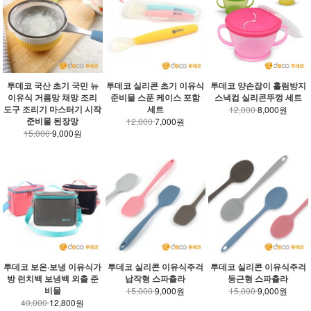
투데코 국산 초기 국민 뉴
투데코 실리콘 초기 이유식
투데코 양손잡이 흘림방지
이유식 거름망 채망 조리
준비물 스푼 케이스 포함
스낵컵 실리콘뚜껑 세트
도구 조리기 마스터기 시작
세트
12,000
8,000원
준비물 된장망
12,000
7,000원
15,000
9,000원
투데코 보온·보냉 이유식가
투데코 실리콘 이유식주걱
투데코 실리콘 이유식주걱
방 런치백 보냉백 외출 준
납작형 스파츌라
둥근형 스파츌라
비물
15,000
9,000원
15,000
9,000원
40,000
12,800원