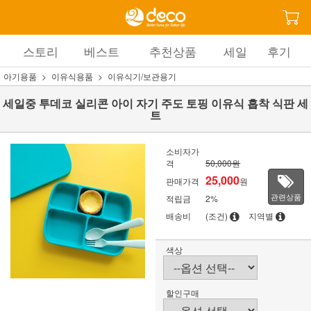
스토리
베스트
추천상품
세일
후기
아기용품
이유식용품
이유식기/보관용기
세일중 투데코 실리콘 아이 자기 주도 토핑 이유식 흡착 식판 세
트
소비자가
격
50,000원
25,000
판매가격
원
관련상품
적립금
2%
배송비
(조건)
지역별
색상
할인구매