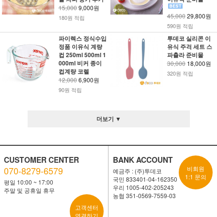
15,000
9,000원
45,000
29,800원
180원 적립
590원 적립
파이렉스 정식수입
투데코 실리콘 이
정품 이유식 계량
유식 주걱 세트 스
컵 250ml 500ml 1
파츌라 준비물
000ml 비커 종이
30,000
18,000원
컵계량 코렐
320원 적립
12,000
6,900원
90원 적립
더보기 ▼
CUSTOMER CENTER
BANK ACCOUNT
070-8279-6579
비회원
예금주 : (주)투데코
1:1 문의
국민 833401-04-162350
평일 10:00 ~ 17:00
우리 1005-402-205243
주말 및 공휴일 휴무
농협 351-0569-7559-03
고객센터
연결하기