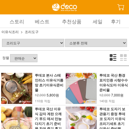
스토리
베스트
추천상품
세일
후기
이유식조리
조리도구
정렬
투데코 본사 스테
투데코 국산 환경
인리스 이유식거름
표지인증 사탕수수
망 초기이유식준비
이유식도마 이유식
물
준비물
12,000
5,800원
12,000
7,000원
110원 적립
140원 적립
투데코 국산 이유
투데코 도자기 보
식 감자 계란 으깨
관용기 증정 투데
기 푸드 매셔 만능
코 도자기 이유식
다지기 초기 준비
조리기세트 초기
물 차퍼 중기 후기
이유식 준비물