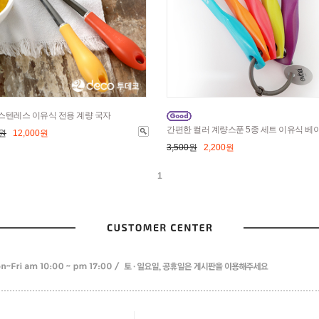
스텐레스 이유식 전용 계량 국자
간편한 컬러 계량스푼 5종 세트 이유식 베
0원
12,000원
3,500원
2,200원
1