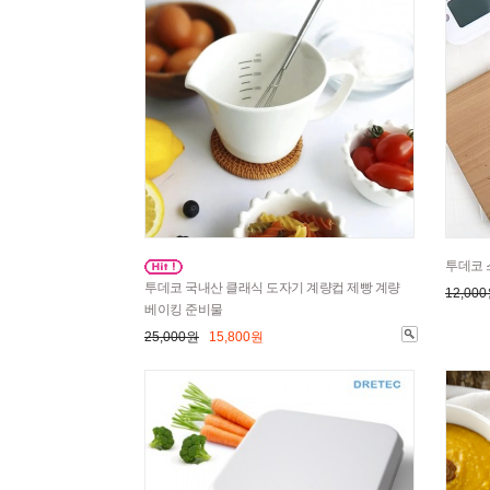
투데코 
투데코 국내산 클래식 도자기 계량컵 제빵 계량
12,00
베이킹 준비물
25,000원
15,800원