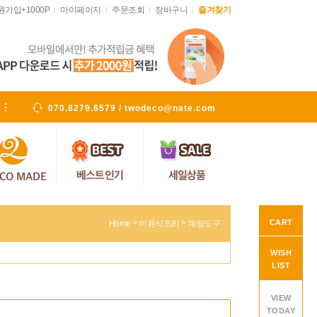
원가입+1000P
마이페이지
주문조회
장바구니
즐겨찾기
|
|
|
|
070.8279.6579 / twodeco@nate.com
CART
>
>
Home
이유식조리
계량도구
WISH
LIST
VIEW
TODAY