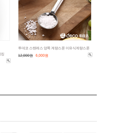
투데코 스텐레스 양쪽 계량스푼 이유식계량스푼
이킹
12,000원
6,000원