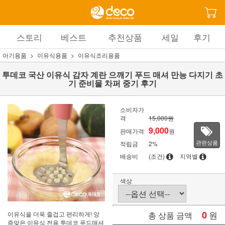
스토리
베스트
추천상품
세일
후기
아기용품
이유식용품
이유식조리용품
투데코 국산 이유식 감자 계란 으깨기 푸드 매셔 만능 다지기 초
기 준비물 차퍼 중기 후기
소비자가
격
15,000원
9,000
판매가격
원
관련상품
적립금
2%
배송비
(조건)
지역별
색상
0
원
이유식을 더욱 즐겁고 편리하게! 앙
총 상품 금액
증맞은 이유식 전용 투데코 푸드매셔