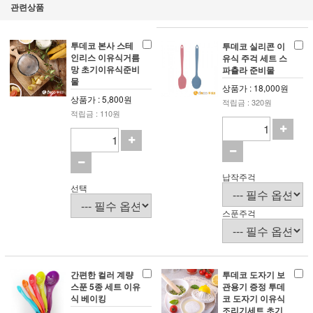
관련상품
투데코 본사 스테
투데코 실리콘 이
인리스 이유식거름
유식 주걱 세트 스
망 초기이유식준비
파츌라 준비물
물
상품가 : 18,000원
상품가 : 5,800원
적립금 : 320원
적립금 : 110원
납작주걱
선택
스푼주걱
간편한 컬러 계량
투데코 도자기 보
스푼 5종 세트 이유
관용기 증정 투데
식 베이킹
코 도자기 이유식
조리기세트 초기