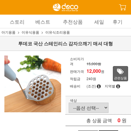
스토리
베스트
추천상품
세일
후기
아기용품
이유식용품
이유식조리용품
투데코 국산 스테인리스 감자으깨기 매셔 대형
소비자가
격
15,000원
12,000
판매가격
원
관련상품
적립금
240원
배송비
(조건)
지역별
색상
0
원
총 상품 금액