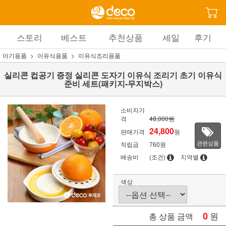
스토리
베스트
추천상품
세일
후기
아기용품
이유식용품
이유식조리용품
실리콘 컵공기 증정 실리콘 도자기 이유식 조리기 초기 이유식
준비 세트(패키지-무지박스)
소비자가
격
48,000원
24,800
판매가격
원
관련상품
적립금
760원
배송비
(조건)
지역별
색상
0
원
총 상품 금액