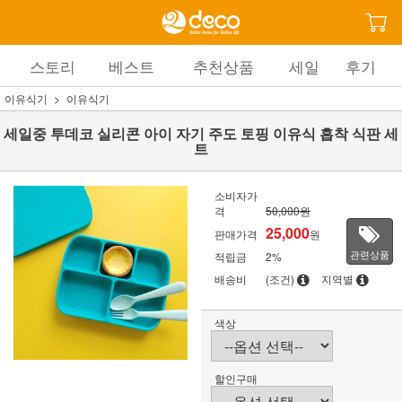
스토리
베스트
추천상품
세일
후기
이유식기
이유식기
세일중 투데코 실리콘 아이 자기 주도 토핑 이유식 흡착 식판 세
트
소비자가
격
50,000원
25,000
판매가격
원
관련상품
적립금
2%
배송비
(조건)
지역별
색상
할인구매