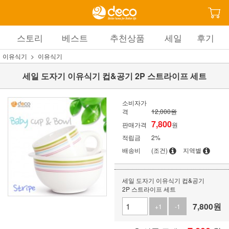
스토리
베스트
추천상품
세일
후기
이유식기
이유식기
세일 도자기 이유식기 컵&공기 2P 스트라이프 세트
소비자가
격
12,000원
7,800
판매가격
원
적립금
2%
배송비
(조건)
지역별
세일 도자기 이유식기 컵&공기
2P 스트라이프 세트
7,800
원
+1
-1